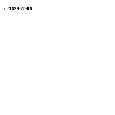
_o-2163961906
d.