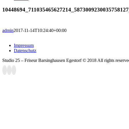
10448694_711035465627214_5873009230035758127
admin
2017-11-14T10:24:40+00:00
Impressum
Datenschutz
Studio 25 – Friseur Barsinghausen Egestorf © 2018 All rights reserve