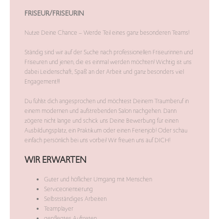
FRISEUR/FRISEURIN
Nutze Deine Chance – Werde Teil eines ganz besonderen Teams!
Ständig sind wir auf der Suche nach professionellen Friseurinnen und
Friseuren und jenen, die es einmal werden möchten! Wichtig ist uns
dabei Leidenschaft, Spaß an der Arbeit und ganz besonders viel
Engagement!!!
Du fühlst dich angesprochen und möchtest Deinem Traumberuf in
einem modernen und aufstrebenden Salon nachgehen. Dann
zögere nicht lange und schick uns Deine Bewerbung für einen
Ausbildungsplatz, ein Praktikum oder einen Ferienjob! Oder schau
einfach persönlich bei uns vorbei! Wir freuen uns auf DICH!
WIR ERWARTEN
Guter und höflicher Umgang mit Menschen
Serviceorientierung
Selbstständiges Arbeiten
Teamplayer
gepflegtes Auftreten