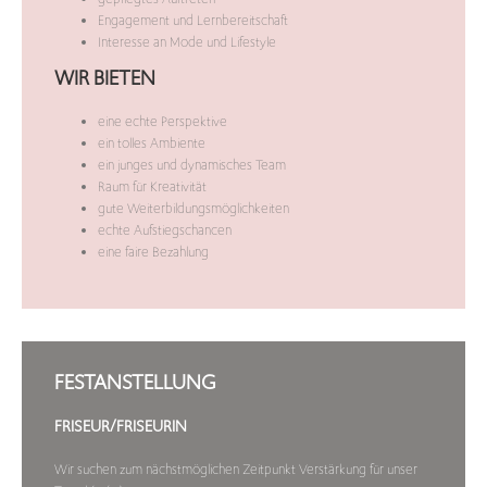
Engagement und Lernbereitschaft
Interesse an Mode und Lifestyle
WIR BIETEN
eine echte Perspektive
ein tolles Ambiente
ein junges und dynamisches Team
Raum für Kreativität
gute Weiterbildungsmöglichkeiten
echte Aufstiegschancen
eine faire Bezahlung
FESTANSTELLUNG
FRISEUR/FRISEURIN
Wir suchen zum nächstmöglichen Zeitpunkt Verstärkung für unser