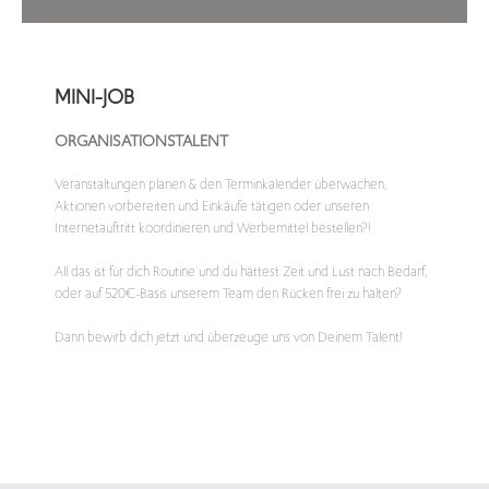
MINI-JOB
ORGANISATIONSTALENT
Veranstaltungen planen & den Terminkalender überwachen,
Aktionen vorbereiten und Einkäufe tätigen oder unseren
Internetauftritt koordinieren und Werbemittel bestellen?!
All das ist für dich Routine und du hättest Zeit und Lust nach Bedarf,
oder auf 520€-Basis unserem Team den Rücken frei zu halten?
Dann bewirb dich jetzt und überzeuge uns von Deinem Talent!