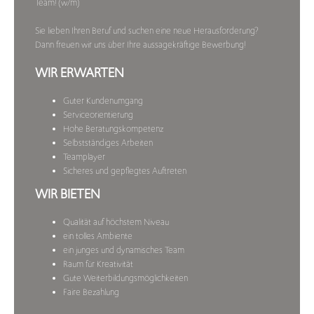
Team! (w/m)
Sie lieben Ihren Beruf und suchen eine neue Herausforderung?
Dann freuen wir uns über Ihre aussagekräftige Bewerbung!
WIR ERWARTEN
Guter Kundenumgang
Serviceorientierung
Hohe Beratungskompetenz
Selbstständiges Arbeiten
Teamplayer
Sicheres und gepflegtes Auftreten
WIR BIETEN
Qualität auf höchstem Niveau
ein tolles Ambiente
ein junges und dynamisches Team
Raum für Kreativität
Gute Weiterbildungsmöglichkeiten
Faire Bezahlung